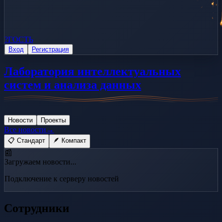
?
ГОСТЬ
Вход
Регистрация
Лаборатория интеллектуальных
систем и анализа данных
Новости
Проекты
Все новости
→
📋 Стандарт
🪶 Компакт
📰
Загружаем новости...
Подключение к серверу новостей
Сотрудники