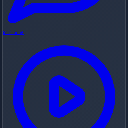
S T E M