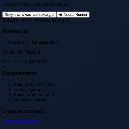
Познакомьтесь с нашей командой
Хочу стать частью команды
🧠 Neural Runner
Войдите, чтобы увидеть профили
Контакты
г. Нальчик, ул. Примерная, 1
Email: info@lisad.ru
Тел: +7 (123) 456-78-90
Направления
Машинное обучение
Анализ данных
Компьютерное зрение
Обработка языка
Следите за нами
GitHub
Telegram
VK